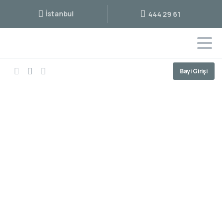
İstanbul
444 29 61
Bayi Girişi