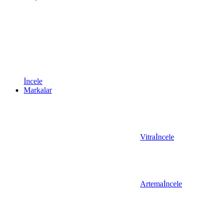
İncele
Markalar
Vitra
İncele
Artema
İncele