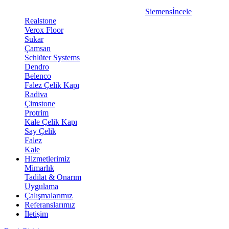
Siemens
İncele
Realstone
Verox Floor
Sukar
Çamsan
Schlüter Systems
Dendro
Belenco
Falez Çelik Kapı
Radiva
Çimstone
Protrim
Kale Çelik Kapı
Say Çelik
Falez
Kale
Hizmetlerimiz
Mimarlık
Tadilat & Onarım
Uygulama
Çalışmalarımız
Referanslarımız
İletişim