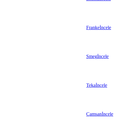
Franke
İncele
Smeg
İncele
Teka
İncele
Çamsan
İncele