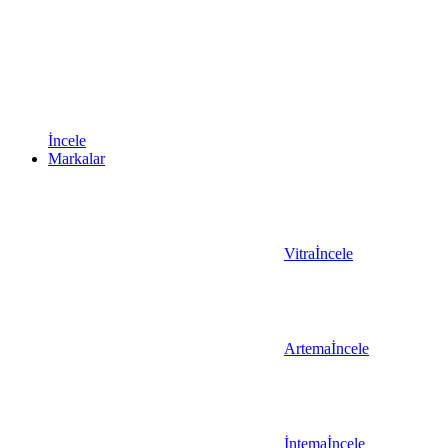
İncele
Markalar
Vitra
İncele
Artema
İncele
İntema
İncele