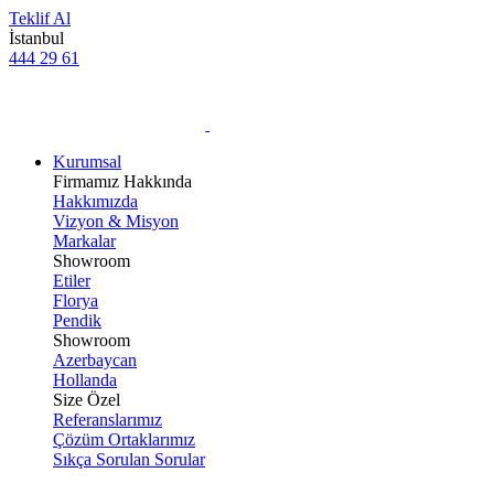
Teklif Al
İstanbul
444 29 61
Kurumsal
Firmamız Hakkında
Hakkımızda
Vizyon & Misyon
Markalar
Showroom
Etiler
Florya
Pendik
Showroom
Azerbaycan
Hollanda
Size Özel
Referanslarımız
Çözüm Ortaklarımız
Sıkça Sorulan Sorular