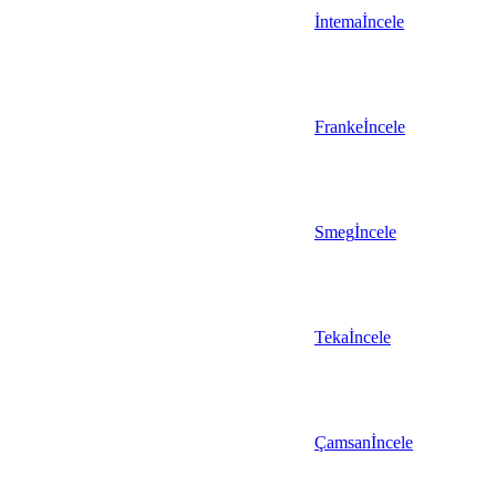
İntema
İncele
Franke
İncele
Smeg
İncele
Teka
İncele
Çamsan
İncele