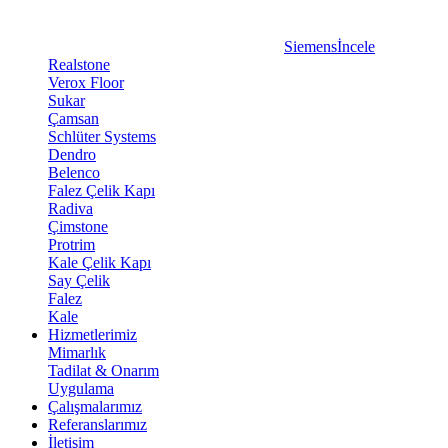
Siemens
İncele
Realstone
Verox Floor
Sukar
Çamsan
Schlüter Systems
Dendro
Belenco
Falez Çelik Kapı
Radiva
Çimstone
Protrim
Kale Çelik Kapı
Say Çelik
Falez
Kale
Hizmetlerimiz
Mimarlık
Tadilat & Onarım
Uygulama
Çalışmalarımız
Referanslarımız
İletişim