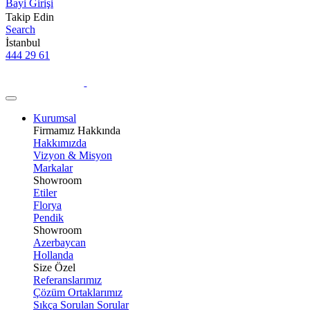
Bayi Girişi
Takip Edin
Search
İstanbul
444 29 61
Kurumsal
Firmamız Hakkında
Hakkımızda
Vizyon & Misyon
Markalar
Showroom
Etiler
Florya
Pendik
Showroom
Azerbaycan
Hollanda
Size Özel
Referanslarımız
Çözüm Ortaklarımız
Sıkça Sorulan Sorular